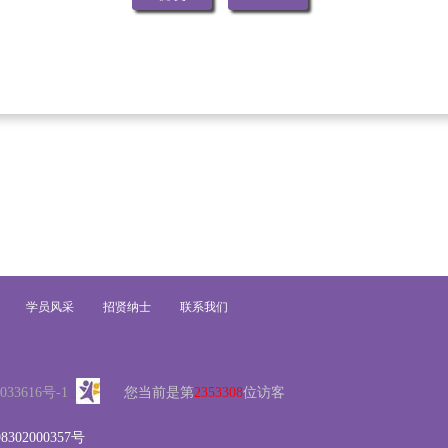
学员风采
招贤纳士
联系我们
033616号-1
您当前是第
2353308
位访客
302000357号